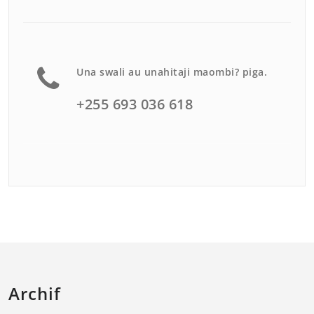
Una swali au unahitaji maombi? piga.
+255 693 036 618
Archif