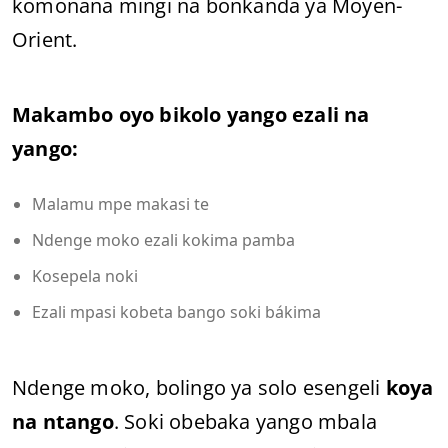
komonana mingi na bonkanda ya Moyen-
Orient.
Makambo oyo bikolo yango ezali na
yango:
Malamu mpe makasi te
Ndenge moko ezali kokima pamba
Kosepela noki
Ezali mpasi kobeta bango soki bákima
Ndenge moko, bolingo ya solo esengeli
koya
na ntango
. Soki obebaka yango mbala