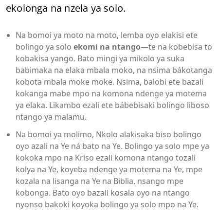
ekolonga na nzela ya solo.
Na bomoi ya moto na moto, lemba oyo elakisi ete
bolingo ya solo
ekomi na ntango
—te na kobebisa to
kobakisa yango. Bato mingi ya mikolo ya suka
babimaka na elaka mbala moko, na nsima bákotanga
kobota mbala moke moke. Nsima, balobi ete bazali
kokanga mabe mpo na komona ndenge ya motema
ya elaka. Likambo ezali ete bábebisaki bolingo liboso
ntango ya malamu.
Na bomoi ya molimo, Nkolo alakisaka biso bolingo
oyo azali na Ye ná bato na Ye. Bolingo ya solo mpe ya
kokoka mpo na Kriso ezali komona ntango tozali
kolya na Ye, koyeba ndenge ya motema na Ye, mpe
kozala na lisanga na Ye na Biblia, nsango mpe
kobonga. Bato oyo bazali kosala oyo na ntango
nyonso bakoki koyoka bolingo ya solo mpo na Ye.