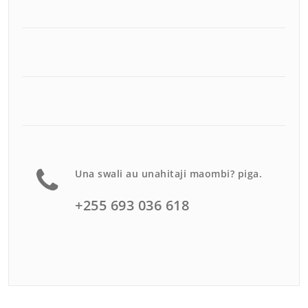
Una swali au unahitaji maombi? piga.
+255 693 036 618