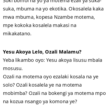
Soki bomoi na yo ya motema ezali ya suka-
suka, mbuma na yo ekotika. Okosalela kaka
mwa mbuma, kopesa Nzambe motema,
mpe kokoka kosalela makasi na
mikakatano.
Yesu Akoya Lelo, Ozali Malamu?
Yeba likambo oyo: Yesu akoya lisusu mbala
mosusu.
Ozali na motema oyo ezalaki kosala na ye
solo? Ozali kosalela ye na motema
mobimba? Ozali na bokengi ya motema mpo
na kozua nsango ya komona ye?