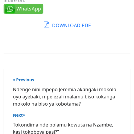
Share on:
WhatsApp
DOWNLOAD PDF
Post
Previous
navigation
Ndenge nini mpepo Jeremia akangaki mokolo
oyo ayebaki, mpe ezali malamu biso kokanga
mokolo na biso ya kobotama?
Next
Tokondima nde bolamu kowuta na Nzambe,
kasi tokoboya pasi?”