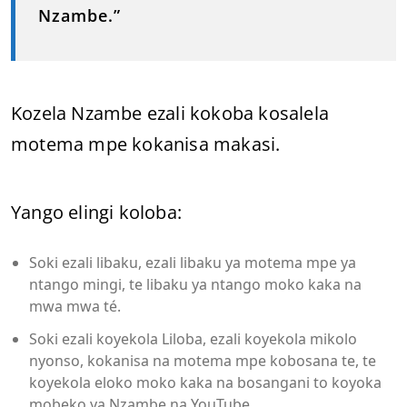
Nzambe.”
Kozela Nzambe ezali kokoba kosalela
motema mpe kokanisa makasi.
Yango elingi koloba:
Soki ezali libaku, ezali libaku ya motema mpe ya
ntango mingi, te libaku ya ntango moko kaka na
mwa mwa té.
Soki ezali koyekola Liloba, ezali koyekola mikolo
nyonso, kokanisa na motema mpe kobosana te, te
koyekola eloko moko kaka na bosangani to koyoka
mobeko ya Nzambe na YouTube.