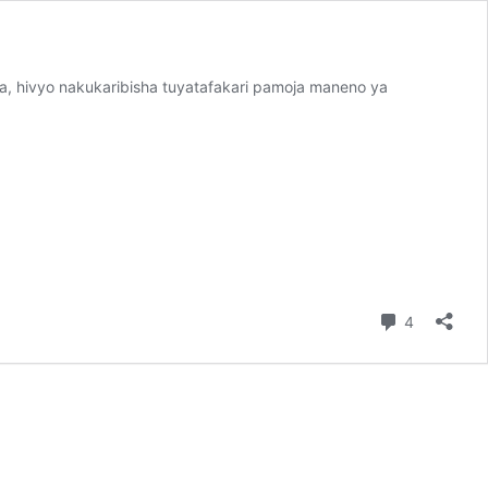
za, hivyo nakukaribisha tuyatafakari pamoja maneno ya
Comment
4