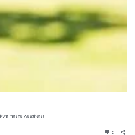
; kwa maana waasherati
Comment
0