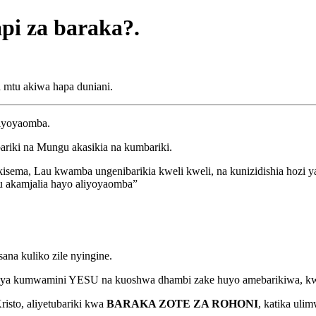
pi za baraka?.
 mtu akiwa hapa duniani.
liyoyaomba.
ki na Mungu akasikia na kumbariki.
kisema, Lau kwamba ungenibarikia kweli kweli, na kunizidishia hoz
u akamjalia hayo aliyoyaomba”
ana kuliko zile nyingine.
 ya kumwamini YESU na kuoshwa dhambi zake huyo amebarikiwa, kwa
sto, aliyetubariki kwa
BARAKA ZOTE ZA ROHONI
, katika uli