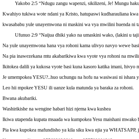
Yakobo 2:5 “Ndugu zangu wapenzi, sikilizeni, Je! Mungu hak
Kwahiyo tukiwa wote ndani ya Kristo, hatupaswi kudharauliana kwa 
kwasababu yule unayemwona ni maskini wa vya mwilini huenda ni ta
Ufunuo 2:9 “Naijua dhiki yako na umaskini wako, (lakini u taj
Na yule unayemwona hana vya rohoni kama ulivyo navyo wewe basi ame
Na pia inawezekana mtu akabarikiwa kwa vyote vya rohoni na mwi
Ikitokea dalili ya kukosa vyote basi kuna kasoro katika imani, hivyo
Je umempokea YESU?..huo uchungu na hofu na wasiwasi ni ishara y
Leo hii mpokee YESU ili uanze kula matunda ya baraka za rohoni.
Bwana akubariki.
Washirikishe na wengine habari hizi njema kwa kushea
Ikiwa utapenda kupata msaada wa kumpokea Yesu maishani mwako bur
Pia kwa kupokea mafundisho ya kila siku kwa njia ya WHATSAPP, ji