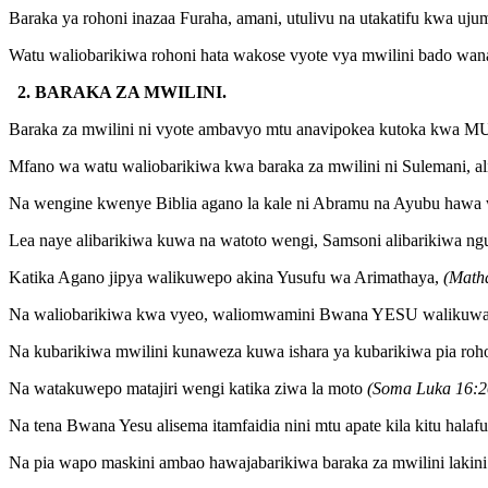
Baraka ya rohoni inazaa Furaha, amani, utulivu na utakatifu kwa ujum
Watu waliobarikiwa rohoni hata wakose vyote vya mwilini bado wan
2. BARAKA ZA MWILINI.
Baraka za mwilini ni vyote ambavyo mtu anavipokea kutoka kwa MU
Mfano wa watu waliobarikiwa kwa baraka za mwilini ni Sulemani, a
Na wengine kwenye Biblia agano la kale ni Abramu na Ayubu hawa
Lea naye alibarikiwa kuwa na watoto wengi, Samsoni alibarikiwa ng
Katika Agano jipya walikuwepo akina Yusufu wa Arimathaya,
(Math
Na waliobarikiwa kwa vyeo, waliomwamini Bwana YESU walikuw
Na kubarikiwa mwilini kunaweza kuwa ishara ya kubarikiwa pia roh
Na watakuwepo matajiri wengi katika ziwa la moto
(Soma Luka 16:2
Na tena Bwana Yesu alisema itamfaidia nini mtu apate kila kitu halafu
Na pia wapo maskini ambao hawajabarikiwa baraka za mwilini lakin