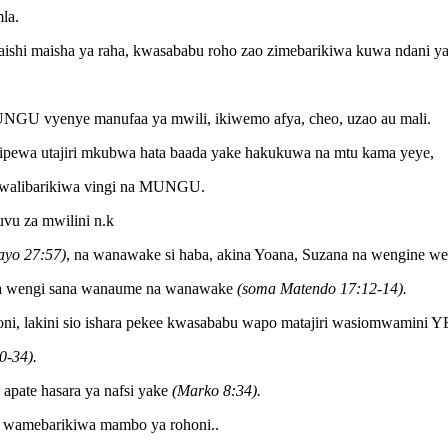
la.
aishi maisha ya raha, kwasababu roho zao zimebarikiwa kuwa ndani ya
NGU vyenye manufaa ya mwili, ikiwemo afya, cheo, uzao au mali.
lipewa utajiri mkubwa hata baada yake hakukuwa na mtu kama yeye,
 walibarikiwa vingi na MUNGU.
uvu za mwilini n.k
ayo 27:57)
, na wanawake si haba, akina Yoana, Suzana na wengine w
a wengi sana wanaume na wanawake
(soma Matendo 17:12-14).
oni, lakini sio ishara pekee kwasababu wapo matajiri wasiomwamini
0-34).
 apate hasara ya nafsi yake
(Marko 8:34).
i wamebarikiwa mambo ya rohoni..