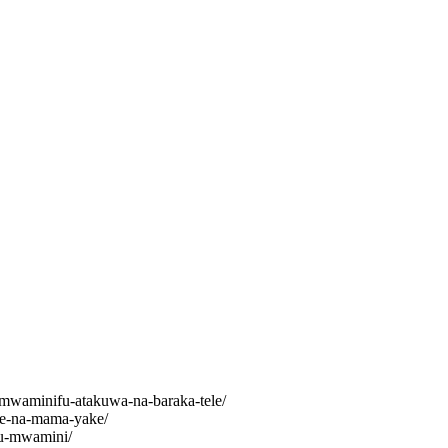
-mwaminifu-atakuwa-na-baraka-tele/
e-na-mama-yake/
u-mwamini/