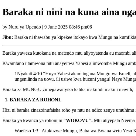
Baraka ni nini na kuna aina nga
by Nuru ya Upendo | 9 June 2025 08:46 pm06
Jibu:
Baraka ni thawabu ya kipekee itokayo kwa Mungu na kumfikia
Baraka yaweza kutokana na matendo mtu aliyoyatenda au maombi a
Kwamfano utamwona mtu anayeitwa Yabesi alimwomba Mungu ambari
1Nyakati 4:10 “Huyo Yabesi akamlingana Mungu wa Israeli, a
ungenilinda na uovu, ili usiwe kwa huzuni yangu! Naye Mung
Baraka za MUNGU zimegawanyika katika makundi makuu mawili;
1. BARAKA ZA ROHONI
.
Hizi ni baraka zinazoinufaisha roho ya mtu na ndizo zenye umuhimu s
Baraka ya kwanza ya rohoni ni
“WOKOVU”.
Mtu aliyepata Neema
Waefeso 1:3 “Atukuzwe Mungu, Baba wa Bwana wetu Yesu Kri