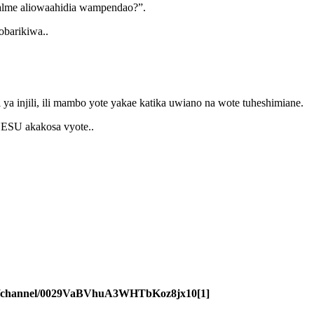
falme aliowaahidia wampendao?”.
obarikiwa..
a injili, ili mambo yote yakae katika uwiano na wote tuheshimiane.
YESU akakosa vyote..
om/channel/0029VaBVhuA3WHTbKoz8jx10[1]