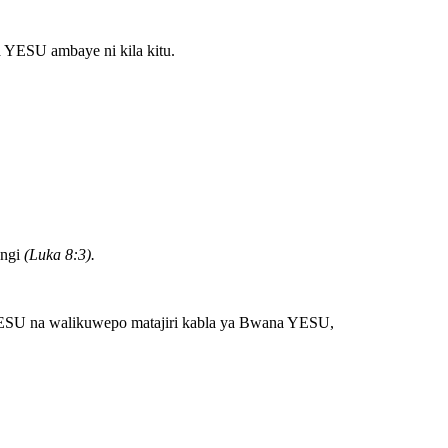
 YESU ambaye ni kila kitu.
engi
(Luka 8:3).
 YESU na walikuwepo matajiri kabla ya Bwana YESU,