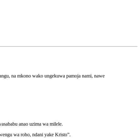
i yangu, na mkono wako ungekuwa pamoja nami, nawe
sababu anao uzima wa milele.
mwengu wa roho, ndani yake Kristo”.