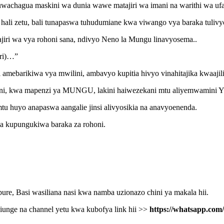
uwachagua maskini wa dunia wawe matajiri wa imani na warithi wa u
hali zetu, bali tunapaswa tuhudumiane kwa viwango vya baraka tulivy
jiri wa vya rohoni sana, ndivyo Neno la Mungu linavyosema..
iri)…”
barikiwa vya mwilini, ambavyo kupitia hivyo vinahitajika kwaajili y
lini, kwa mapenzi ya MUNGU, lakini haiwezekani mtu aliyemwamini 
 mtu huyo anapaswa aangalie jinsi alivyosikia na anavyoenenda.
a kupungukiwa baraka za rohoni.
e, Basi wasiliana nasi kwa namba uzionazo chini ya makala hii.
unge na channel yetu kwa kubofya link hii >>
https://whatsapp.c