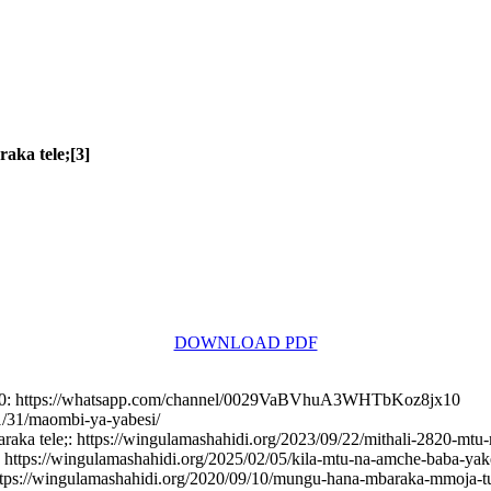
ka tele;[3]
DOWNLOAD PDF
0: https://whatsapp.com/channel/0029VaBVhuA3WHTbKoz8jx10
/31/maombi-ya-yabesi/
ka tele;: https://wingulamashahidi.org/2023/09/22/mithali-2820-mtu
wingulamashahidi.org/2025/02/05/kila-mtu-na-amche-baba-yak
ngulamashahidi.org/2020/09/10/mungu-hana-mbaraka-mmoja-t