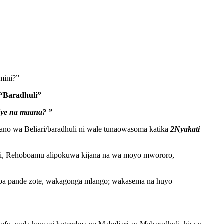
mini?”
“Baradhuli”
siye na maana? ”
fano wa Beliari/baradhuli ni wale tunaowasoma katika
2Nyakati
i, Rehoboamu alipokuwa kijana na wa moyo mwororo,
ba pande zote, wakagonga mlango; wakasema na huyo