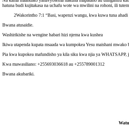
Na kama maandiko yanavyosema hakuna mapatano au ulinganifu kati 
hatuna budi kujitakasa na uchafu wote wa mwilini na rohoni, ili tutem
2Wakorintho 7:1 “Basi, wapenzi wangu, kwa kuwa tuna ahadi hi
Bwana atusaidie.
Washirikishe na wengine habari hizi njema kwa kushea
Ikiwa utapenda kupata msaada wa kumpokea Yesu maishani mwako bur
Pia kwa kupokea mafundisho ya kila siku kwa njia ya WHATSAPP, ji
Kwa mawasiliano: +255693036618 au +255789001312
Bwana akubariki.
Watu