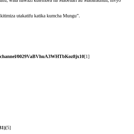
afu, wala hawazi kutembea na Mabeliari au Mabaradhuli, hivyo
ukitimiza utakatifu katika kumcha Mungu”.
om/channel/0029VaBVhuA3WHTbKoz8jx10
[1]
31)
[5]