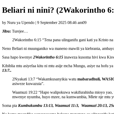
Beliari ni nini? (2Wakorintho 6
by Nuru ya Upendo | 9 September 2025 08:46 am09
Jibu:
Turejee…
2Wakorintho 6:15 “Tena pana ulinganifu gani kati ya Kristo 
Neno Beliari ni muunganiko wa maneno mawili ya kiebrania, ambay
Sasa hapo kwenye
2Wakorintho 6:15
inaweza kusoma hivi kwa Kisw
Kibiblia mtu asiyefaa kitu ni mtu asije mcha Mungu, asiye na hofu 
13:7..
2Nyakati 13:7 “Wakamkusanyikia watu
mabaradhuli, WAS
asiweze kuwazuia”.
Waamuzi 19:22 “Hapo walipokuwa wakifurahisha mioyo yao, 
mwenye nyumba, huyo mzee, na kumwambia, Mlete nje mtu yule
Soma pia
Kumbukumbu 13:13, Waamuzi 11:3, Waamuzi 20:13, 2Sa