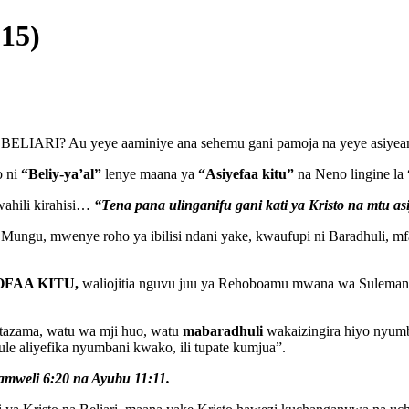
:15)
na BELIARI? Au yeye aaminiye ana sehemu gani pamoja na yeye asiyea
o ni
“Beliy-ya’al”
lenye maana ya
“Asiyefaa kitu”
na Neno lingine la
ahili kirahisi…
“Tena pana ulinganifu gani kati ya Kristo na mtu a
ya Mungu, mwenye roho ya ibilisi ndani yake, kwaufupi ni Baradhuli, m
IOFAA KITU,
waliojitia nguvu juu ya Rehoboamu mwana wa Suleman
tazama, watu wa mji huo, watu
mabaradhuli
wakaizingira hiyo nyum
 aliyefika nyumbani kwako, ili tupate kumjua”.
mweli 6:20 na Ayubu 11:11.