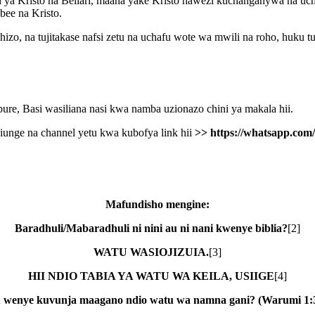
ya Kristo na Beliari, maana yake Kristo hawezi kuchanganywa na uch
bee na Kristo.
zo, na tujitakase nafsi zetu na uchafu wote wa mwili na roho, huku t
e, Basi wasiliana nasi kwa namba uzionazo chini ya makala hii.
unge na channel yetu kwa kubofya link hii
>>
https://whatsapp.c
Mafundisho mengine:
Baradhuli/Mabaradhuli ni nini au ni nani kwenye biblia?
[2]
WATU WASIOJIZUIA.
[3]
HII NDIO TABIA YA WATU WA KEILA, USIIGE
[4]
 wenye kuvunja maagano ndio watu wa namna gani? (Warumi 1: