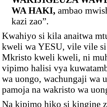
WA HAKI,
ambao mwish
kazi zao”.
Kwahiyo si kila anaitwa m
kweli wa YESU, vile vile si 
Mkristo kweli kweli, ni m
vipimo halisi vya kuwatam
wa uongo, wachungaji wa 
pamoja na wakristo wa uon
Na kipimo hiko si kingin