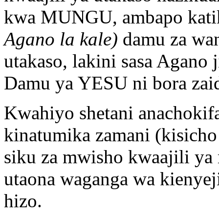
kwa MUNGU, ambapo katik
Agano la kale)
damu za wany
utakaso, lakini sasa Agano 
Damu ya YESU ni bora zai
Kwahiyo shetani anachokifa
kinatumika zamani (kisicho 
siku za mwisho kwaajili ya
utaona waganga wa kienyej
hizo.