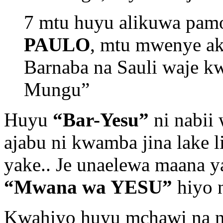
7 mtu huyu alikuwa pamo
PAULO
, mtu mwenye aki
Barnaba na Sauli waje kw
Mungu”
Huyu
“Bar-Yesu”
ni nabii 
ajabu ni kwamba jina lake 
yake.. Je unaelewa maana y
“Mwana wa YESU”
hiyo n
Kwahiyo huyu mchawi na na