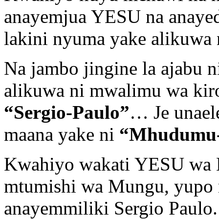
anayemjua YESU na anayed
lakini nyuma yake alikuwa
Na jambo jingine la ajabu
alikuwa ni mwalimu wa kir
“Sergio-Paulo”
… Je unael
maana yake ni
“Mhudumu-
Kwahiyo wakati YESU wa M
mtumishi wa Mungu, yupo
anayemmiliki Sergio Paulo.