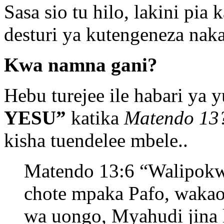
Sasa sio tu hilo, lakini pia
desturi ya kutengeneza naka
Kwa namna gani?
Hebu turejee ile habari ya 
YESU”
katika
Matendo 13
kisha tuendelee mbele..
Matendo 13:6 “Walipokwi
chote mpaka Pafo, waka
wa uongo, Myahudi jina