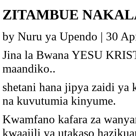
ZITAMBUE NAKALA(
by Nuru ya Upendo | 30 Ap
Jina la Bwana YESU KRISTO
maandiko..
shetani hana jipya zaidi ya
na kuvutumia kinyume.
Kwamfano kafara za wany
kwaajili ya utakaso hazikuan