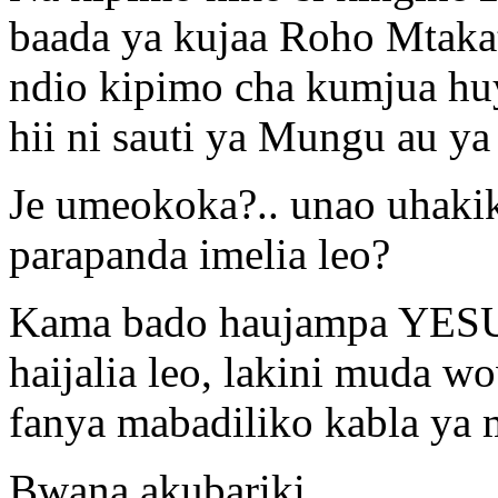
baada ya kujaa Roho Mtak
ndio kipimo cha kumjua hu
hii ni sauti ya Mungu au ya i
Je umeokoka?.. unao uhaki
parapanda imelia leo?
Kama bado haujampa YESU 
haijalia leo, lakini muda 
fanya mabadiliko kabla ya
Bwana akubariki.