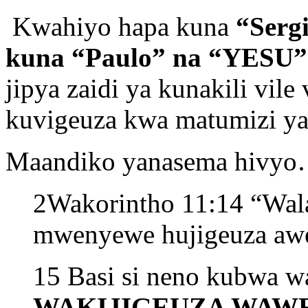
Kwahiyo hapa kuna
“Serg
kuna “Paulo” na “YESU”
jipya zaidi ya kunakili vile
kuvigeuza kwa matumizi ya
Maandiko yanasema hivy
2Wakorintho 11:14 “Wala
mwenyewe hujigeuza awe
15 Basi si neno kubwa 
WAKIJIGEUZA WAW