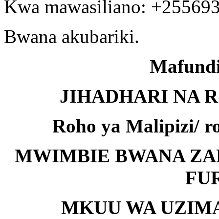
Kwa mawasiliano: +25569
Bwana akubariki.
Mafundi
JIHADHARI NA R
Roho ya Malipizi/ ro
MWIMBIE BWANA ZAB
FUR
MKUU WA UZIMA