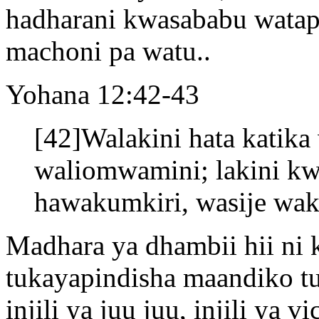
hadharani kwasababu watap
machoni pa watu..
Yohana 12:42-43
[42]Walakini hata kati
waliomwamini; lakini kw
hawakumkiri, wasije wak
Madhara ya dhambii hii ni
tukayapindisha maandiko tu
injili ya juu juu, injili ya 