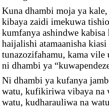
Kuna dhambi moja ya kale,
kibaya zaidi imekuwa tish
kumfanya ashindwe kabisa
haijalishi atamaanisha kias
tunazozifahamu, kama vile u
ni dhambi ya “kuwapendez
Ni dhambi ya kufanya jamb
watu, kufikiriwa vibaya na
watu, kudharauliwa na watu