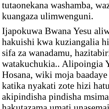
tutaonekana washamba, waz
kuangaza ulimwenguni.
Ijapokuwa Bwana Yesu aliw
hakuishi kwa kuziangalia h
sifa za wanadamu, hazitabiri
watakuchukia.. Alipoingia
Hosana, wiki moja baadaye
katika nyakati zote hizi ha
akipindisha pindisha msim
hakutazama umati unasemaj