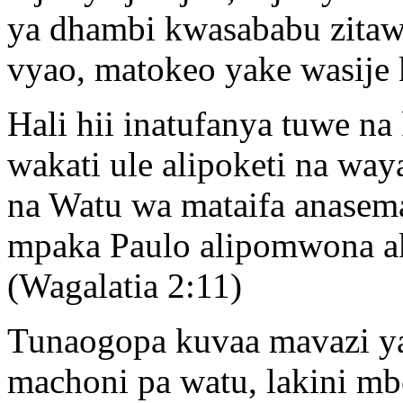
ya dhambi kwasababu zita
vyao, matokeo yake wasije 
Hali hii inatufanya tuwe na
wakati ule alipoketi na way
na Watu wa mataifa anasem
mpaka Paulo alipomwona a
(Wagalatia 2:11)
Tunaogopa kuvaa mavazi ya
machoni pa watu, lakini mb