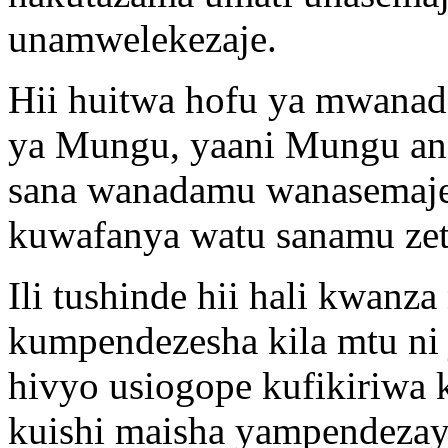
unamwelekezaje.
Hii huitwa hofu ya mwanad
ya Mungu, yaani Mungu ana
sana wanadamu wanasemaje,
kuwafanya watu sanamu zet
Ili tushinde hii hali kwanza
kumpendezesha kila mtu ni
hivyo usiogope kufikiriwa 
kuishi maisha yampendeza