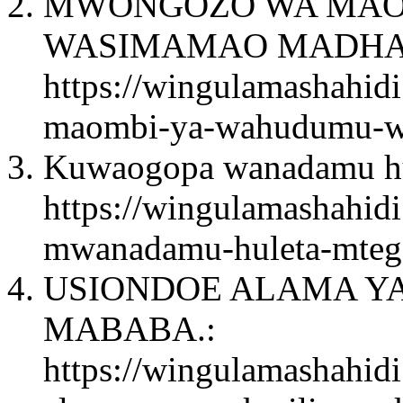
MWONGOZO WA MAO
WASIMAMAO MADHA
https://wingulamashahi
maombi-ya-wahudumu-w
Kuwaogopa wanadamu hul
https://wingulamashahi
mwanadamu-huleta-mtego
USIONDOE ALAMA Y
MABABA.:
https://wingulamashahid