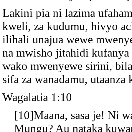
Lakini pia ni lazima ufaha
kweli, za kudumu, hivyo ac
ilihali unajua wewe mweny
na mwisho jitahidi kufan
wako mwenyewe sirini, bil
sifa za wanadamu, utaanza
Wagalatia 1:10
[10]Maana, sasa je! Ni 
Mungu? Au nataka kuw