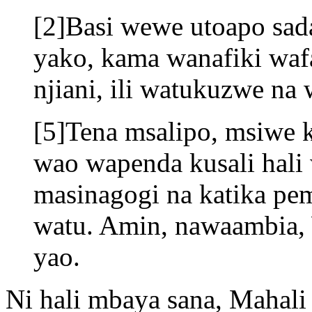
[2]Basi wewe utoapo sad
yako, kama wanafiki waf
njiani, ili watukuzwe n
[5]Tena msalipo, msiwe 
wao wapenda kusali hal
masinagogi na katika pem
watu. Amin, nawaambia,
yao.
Ni hali mbaya sana, Mahal