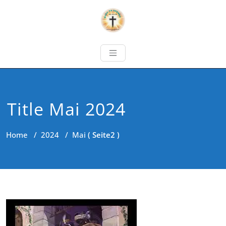
Title Mai 2024
Home
/
2024
/
Mai
( Seite2 )