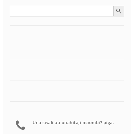
Search Button
Search
for:
Una swali au unahitaji maombi? piga.