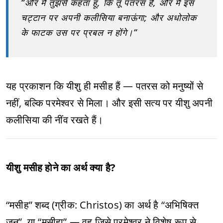
“और मैं तुझसे कहता हूं, कि तू पतरस है, और मैं इस
चट्टान पर अपनी कलीसिया बनाऊंगा; और अधोलोक
के फाटक उस पर प्रबल न होंगे।”
यह प्रकाशन कि यीशु ही मसीह हैं — पतरस को मनुष्यों से
नहीं, बल्कि परमेश्वर से मिला। और इसी सत्य पर यीशु अपनी
कलीसिया की नींव रखते हैं।
यीशु मसीह होने का अर्थ क्या है?
“मसीह” शब्द (ग्रीक: Christos) का अर्थ है “अभिषिक्त
जन”, या “मसीहा” — वह जिसे परमेश्वर ने विशेष रूप से