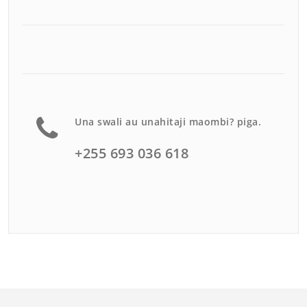
Una swali au unahitaji maombi? piga.
+255 693 036 618