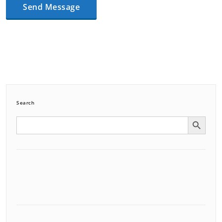
Search
Search Button
Search
for: