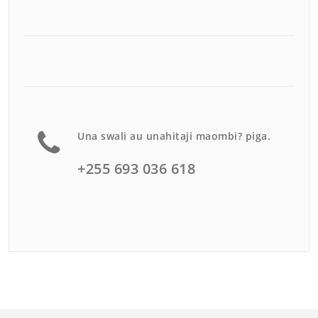
Una swali au unahitaji maombi? piga.
+255 693 036 618