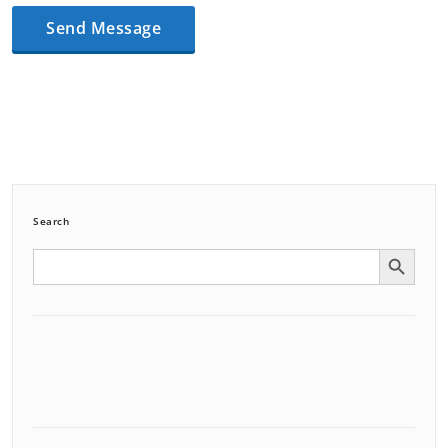
Search
Search Button
Search
for: