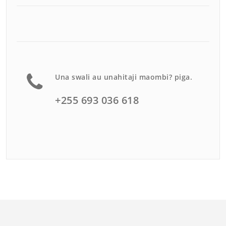
Una swali au unahitaji maombi? piga.
+255 693 036 618