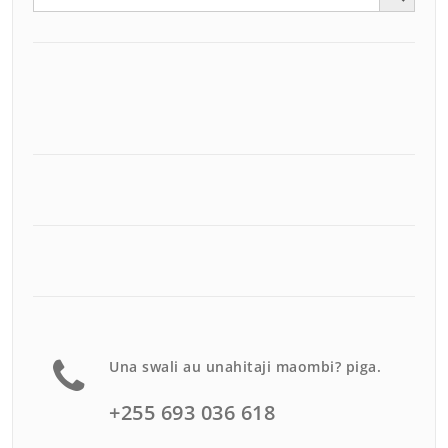
Una swali au unahitaji maombi? piga.
+255 693 036 618