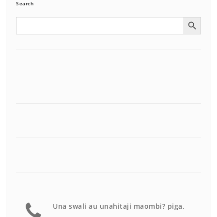
Search
Search Button
Search
for:
Una swali au unahitaji maombi? piga.