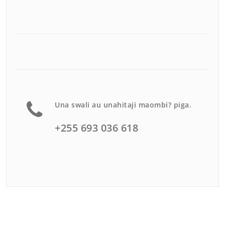
Una swali au unahitaji maombi? piga.
+255 693 036 618