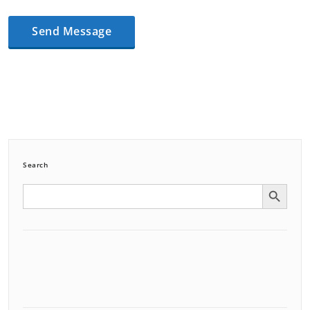
Search
Search Button
Search
for: