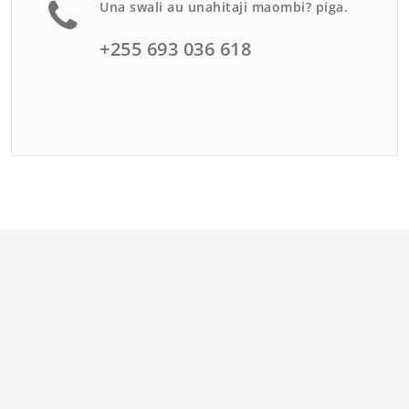
Una swali au unahitaji maombi? piga.
+255 693 036 618