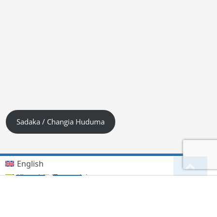
Sadaka / Changia Huduma
English
Kiswahili (Tanzania)
German
Deutsch
(
)
हिन्दी