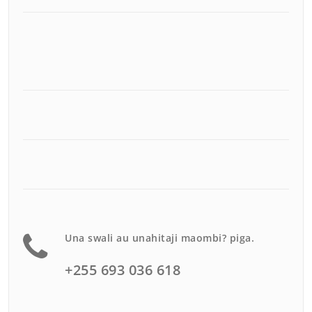
Una swali au unahitaji maombi? piga.
+255 693 036 618