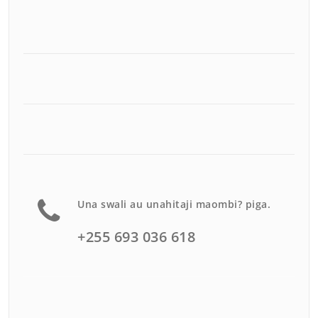
Una swali au unahitaji maombi? piga.
+255 693 036 618