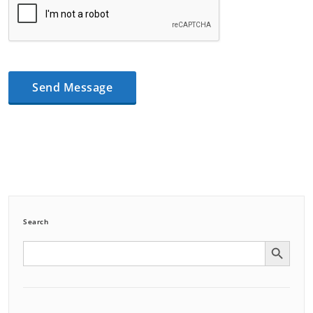
Search
Search Button
Search
for: