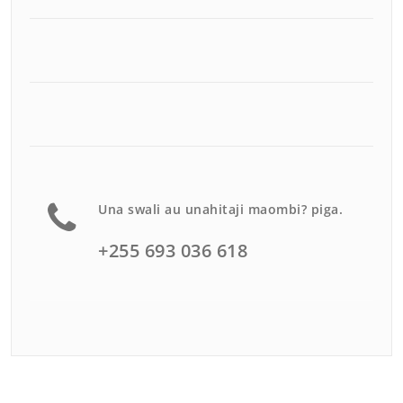
Una swali au unahitaji maombi? piga.
+255 693 036 618