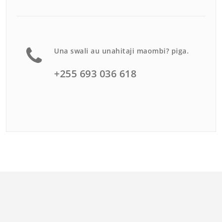
Una swali au unahitaji maombi? piga.
+255 693 036 618