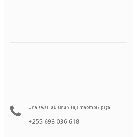
Una swali au unahitaji maombi? piga.
+255 693 036 618