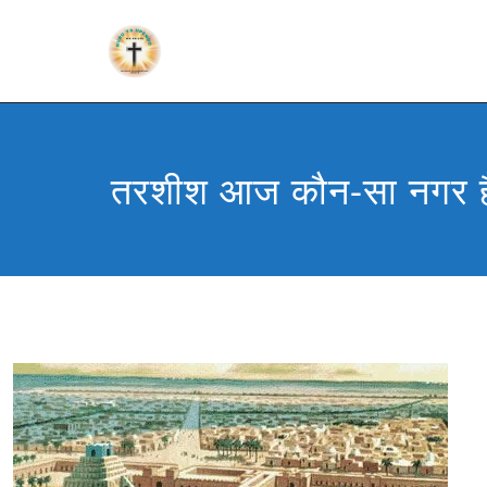
तरशीश आज कौन-सा नगर ह