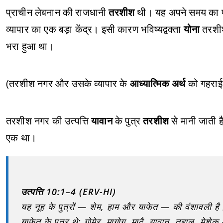
प्राचीन लेबनान की राजधानी
तरशीश
थी। यह अपने समय का 
व्यापार का एक बड़ा केंद्र। इसी कारण भविष्यद्वक्ता
योना
तरशीश
भरा हुआ था।
(तरशीश नगर और उसके व्यापार के
आध्यात्मिक अर्थ
को गहराई 
तरशीश नगर की उत्पत्ति
यावान
के पुत्र
तरशीश
से मानी जाती ह
एक था।
उत्पत्ति 10:1–4 (ERV-HI)
यह नूह के पुत्रों — शेम, हाम और याफेत — की वंशावली है।
याफेत के पुत्र थे: गोमेर, मागोग, मादै, यावान, तूबाल, मेश