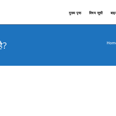
मुख्य पृष्ठ
विषय सूची
बाइब
ै?
Hom