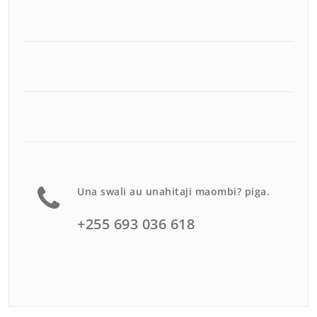
Una swali au unahitaji maombi? piga.
+255 693 036 618