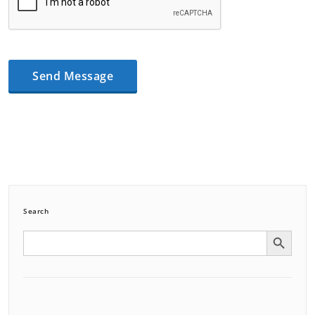
Search
Search Button
Search
for: