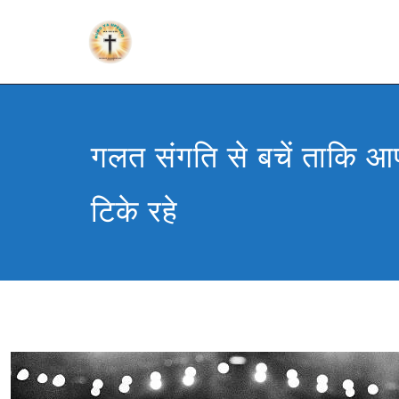
गलत संगति से बचें ताकि आ
टिके रहे