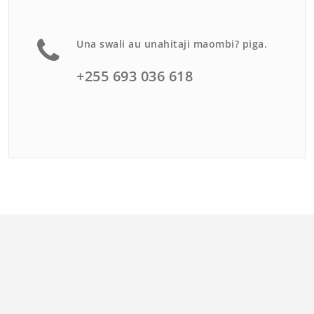
Una swali au unahitaji maombi? piga.
+255 693 036 618