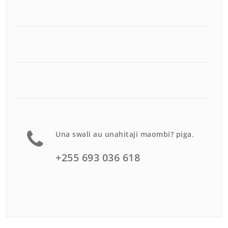
Una swali au unahitaji maombi? piga.
+255 693 036 618