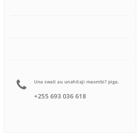
Una swali au unahitaji maombi? piga.
+255 693 036 618