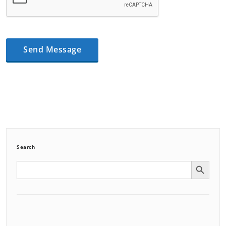
Search
Search Button
Search
for: