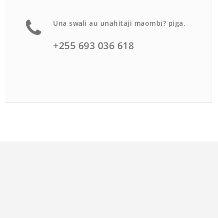
Una swali au unahitaji maombi? piga.
+255 693 036 618