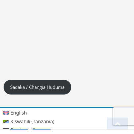
Sadaka / Changia Huduma
English
Kiswahili (Tanzania)
German
Deutsch
(
)