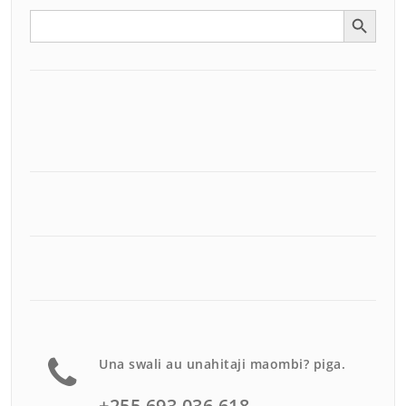
Search Button
Search
for:
Una swali au unahitaji maombi? piga.
+255 693 036 618