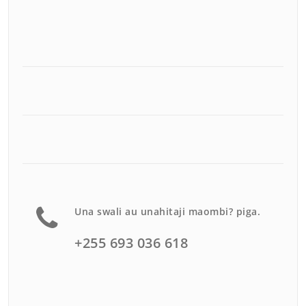
Una swali au unahitaji maombi? piga.
+255 693 036 618