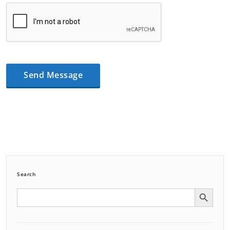
Search
Search Button
Search
for: