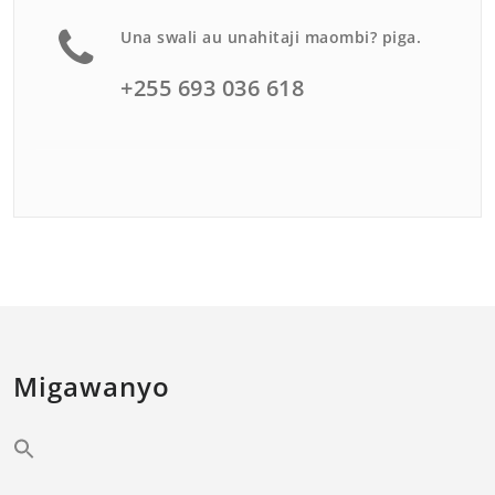
Una swali au unahitaji maombi? piga.
+255 693 036 618
Migawanyo