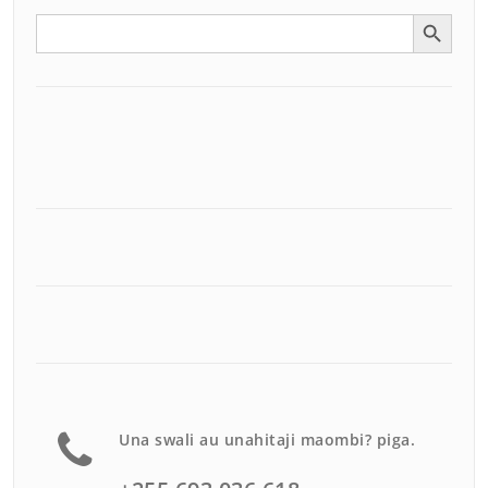
Search Button
Search
for:
Una swali au unahitaji maombi? piga.