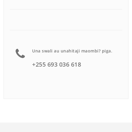
Una swali au unahitaji maombi? piga.
+255 693 036 618