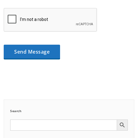
Search
Search Button
Search
for: