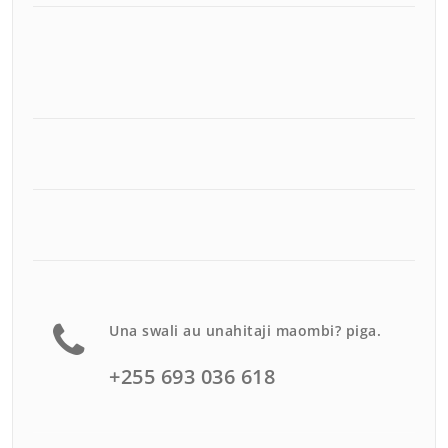
Una swali au unahitaji maombi? piga.
+255 693 036 618