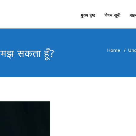
मुख्य पृष्ठ
विषय सूची
बाइब
 समझ सकता हूँ?
Home
/
Unc