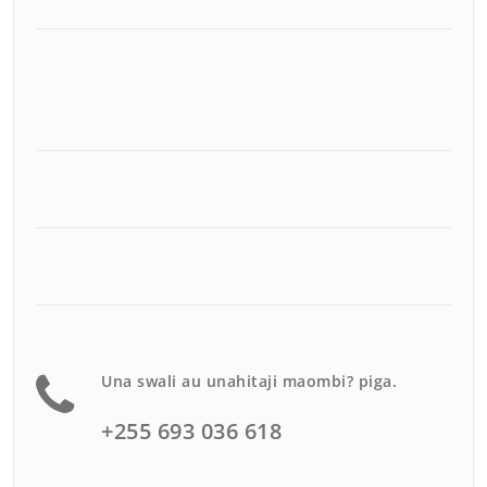
Una swali au unahitaji maombi? piga.
+255 693 036 618