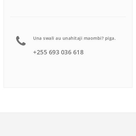
Una swali au unahitaji maombi? piga.
+255 693 036 618