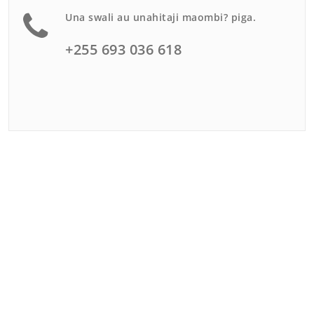
Una swali au unahitaji maombi? piga.
+255 693 036 618