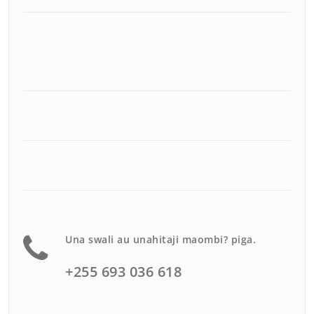
Una swali au unahitaji maombi? piga.
+255 693 036 618