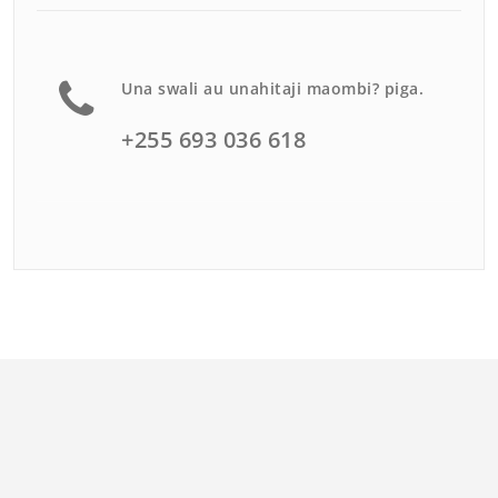
Una swali au unahitaji maombi? piga.
+255 693 036 618