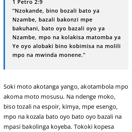
1 Petro 2:9
“Nzokande, bino bozali bato ya
Nzambe, bazali bakonzi mpe
bakuhani, bato oyo bazali oyo ya
Nzambe, mpo na kolakisa matomba ya
Ye oyo alobaki bino kobimisa na molili
mpo na mwinda monene.”
Soki moto akotanga yango, akotambola mpo
akoma moto mosusu. Na ndenge moko,
biso tozali na espoir, kimya, mpe esengo,
mpo na kozala bato oyo bato oyo bazali na
mpasi bakolinga koyeba. Tokoki kopesa