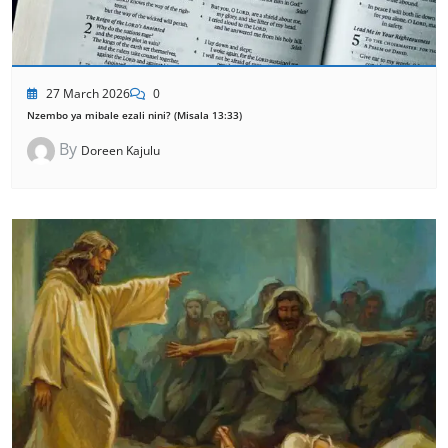
27 March 2026
0
Nzembo ya mibale ezali nini? (Misala 13:33)
By
Doreen Kajulu