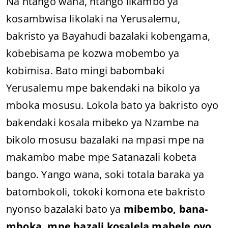
Na ntango wana, ntango likambo ya
kosambwisa likolaki na Yerusalemu,
bakristo ya Bayahudi bazalaki kobengama,
kobebisama pe kozwa mobembo ya
kobimisa. Bato mingi babombaki
Yerusalemu mpe bakendaki na bikolo ya
mboka mosusu. Lokola bato ya bakristo oyo
bakendaki kosala mibeko ya Nzambe na
bikolo mosusu bazalaki na mpasi mpe na
makambo mabe mpe Satanazali kobeta
bango. Yango wana, soki totala baraka ya
batombokoli, tokoki komona ete bakristo
nyonso bazalaki bato ya
mibembo, bana-
mboka, mpe bazali kosalela mabele oyo