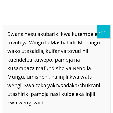
CLOSE
Bwana Yesu akubariki kwa kutembelea
tovuti ya Wingu la Mashahidi. Mchango
wako utasaidia, kuifanya tovuti hii
LILE TUMAINI LILILO
kuendelea kuwepo, pamoja na
NDANI YETU
kusambaza mafundisho ya Neno la
Mungu, umisheni, na injili kwa watu
LINAPOULIZIWA.
wengi. Kwa zaka yako/sadaka/shukrani
utashiriki pamoja nasi kuipeleka injili
Home
/
Home
/
kwa wengi zaidi.
LILE TUMAINI LILILO NDANI YETU LINAPOULIZIWA.