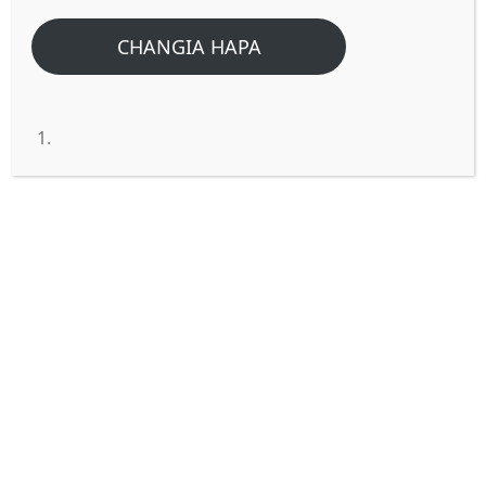
CHANGIA HAPA
LILE TUMAINI LILILO NDANI
YETU LINAPOULIZIWA.
Jina la mwokozi wetu
YESU KRISTO
lisifiwe
daima, Nakukaribisha ndugu mpendwa
tujifunze maandiko, Leo tutangazia kwa
sehemu kitabu cha waraka wa kwanza wa
Petro tutaona Neno kuu la msingi ambalo
mtume Petro aliwasihi ndugu wote katika
Bwana ambao walikuwa wanaishi kama
wageni katika mataifa mengi, Ikumbukwe