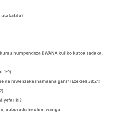
utakatifu?
hukumu humpendeza BWANA kuliko kutoa sadaka.
i 1:9)
 na mwenzake inamaana gani? (Ezekieli 38:21)
2)
iyefariki?
ni, auburudishe ulimi wangu