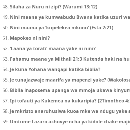
Silaha za Nuru ni zipi? (Warumi 13:12)
Nini maana ya kumwabudu Bwana katika uzuri wa 
Nini maana ya ‘kupelekea mkono’ (Esta 2:21)
Mapokeo ni nini?
‘Laana ya torati’ maana yake ni nini?
Fahamu maana ya Mithali 21:3 Kutenda haki na 
Je kuna Yohana wangapi katika biblia?
Je tunajazwaje maarifa ya mapenzi yake? (Wakolosa
Biblia inaposema upanga wa mmoja ukawa kinyume
Ipi tofauti ya Kukemea na kukaripia? (2Timotheo 4:
Je mkristo anaruhusiwa kuoa mke wa ndugu yake al
Umtume Lazaro achovye ncha ya kidole chake maji