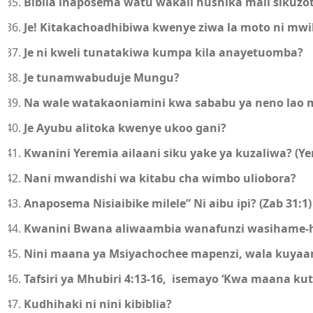
Biblia inaposema watu wakali hushika mali sikuzote
Je! Kitakachoadhibiwa kwenye ziwa la moto ni mwil
Je ni kweli tunatakiwa kumpa kila anayetuomba?
Je tunamwabuduje Mungu?
Na wale watakaoniamini kwa sababu ya neno lao 
Je Ayubu alitoka kwenye ukoo gani?
Kwanini Yeremia ailaani siku yake ya kuzaliwa? (Ye
Nani mwandishi wa kitabu cha wimbo uliobora
?
Anaposema Nisiaibike milele” Ni aibu ipi? (Zab 31:1)
Kwanini Bwana aliwaambia wanafunzi wasihame
Nini maana ya Msiyachochee mapenzi, wala kuyaa
Tafsiri ya Mhubiri 4:13-16, isemayo ‘Kwa maana kut
Kudhihaki ni nini kibiblia?