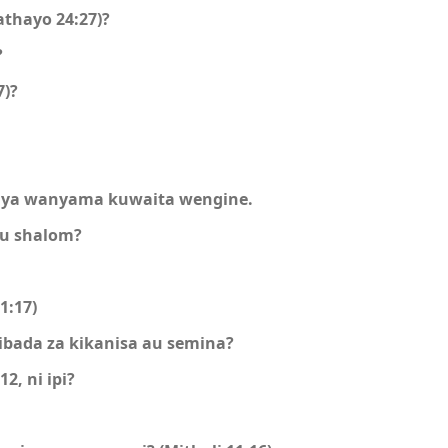
thayo 24:27)?
?
7)?
a ya wanyama kuwaita wengine.
Au shalom?
1:17)
ibada za kikanisa au semina?
2, ni ipi?