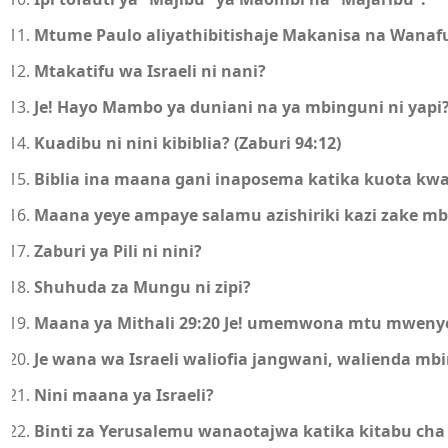
Mtume Paulo aliyathibitishaje Makanisa na Wanafu
Mtakatifu wa Israeli ni nani?
Je! Hayo Mambo ya duniani na ya mbinguni ni yapi
Kuadibu ni nini kibiblia? (Zaburi 94:12)
Biblia ina maana gani inaposema katika kuota kwa
Maana yeye ampaye salamu azishiriki kazi zake m
Zaburi ya Pili ni nini?
Shuhuda za Mungu ni zipi?
Maana ya Mithali 29:20 Je! umemwona mtu mweny
Je wana wa Israeli waliofia jangwani, walienda m
Nini maana ya Israeli?
Binti za Yerusalemu wanaotajwa katika kitabu cha 