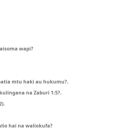
naisoma wapi?
patia mtu haki au hukumu?.
ulingana na Zaburi 1:5?.
).
io hai na waliokufa?