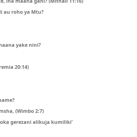
, ina maana gani? (Mithali 11:16)
i au roho ya Mtu?
maana yake nini?
remia 20:14)
-hame?
msha, (Wimbo 2:7)
oka gerezani alikuja kumiliki’