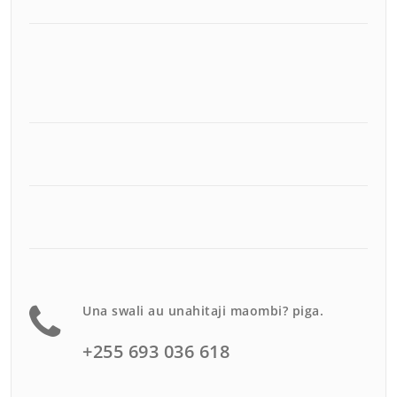
Una swali au unahitaji maombi? piga.
+255 693 036 618