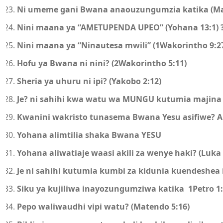
Ni umeme gani Bwana anaouzungumzia katika (Ma
Nini maana ya “AMETUPENDA UPEO” (Yohana 13:1) 
Nini maana ya “Ninautesa mwili” (1Wakorintho 9:2
Hofu ya Bwana ni nini? (2Wakorintho 5:11)
Sheria ya uhuru ni ipi? (Yakobo 2:12)
Je? ni sahihi kwa watu wa MUNGU kutumia majin
Kwanini wakristo tunasema Bwana Yesu asifiwe? 
Yohana alimtilia shaka Bwana YESU
Yohana aliwatiaje waasi akili za wenye haki? (Luka 
Je ni sahihi kutumia kumbi za kidunia kuendeshea 
Siku ya kujiliwa inayozungumziwa katika 1Petro 1:1
Pepo waliwaudhi vipi watu? (Matendo 5:16)