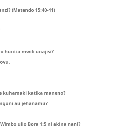
nzi? (Matendo 15:40-41)
?
o huutia mwili unajisi?
bovu.
e kuhamaki katika maneno?
binguni au jehanamu?
Wimbo ulio Bora 1:5 ni akina nani?