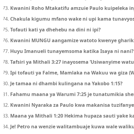
Kwanini Roho Mtakatifu amzuie Paulo kuipeleka inji
Chakula kigumu mfano wake ni upi kama tunavyos
Tofauti kati ya dhehebu na dini ni ipi?
Kwanini MUNGU aangamize watoto kwenye gharik
Huyu Imanueli tunayemsoma katika Isaya ni nani?
Tafsiri ya Mithali 3:27 inayosema ‘Usiwanyime wat
Ipi tofauti ya Falme, Mamlaka na Wakuu wa giza (W
Je tamaa ni dhambi kulingana na Yakobo 1:15?
Fahamu maana ya Warumi 7:25 je tunatumikia she
Kwanini Nyaraka za Paulo kwa makanisa tuzifanye
Maana ya Mithali 1:20 Hekima hupaza sauti yake ka
Je! Petro na wenzie walitambuaje kuwa wale walik