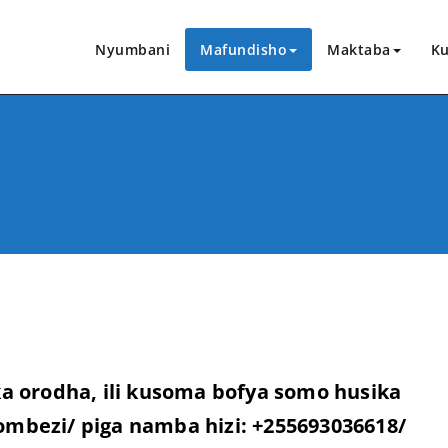
Nyumbani
Mafundisho
Maktaba
Ku
ka orodha, ili kusoma bofya somo husika
ombezi/ piga namba hizi: +255693036618/