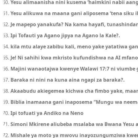
Yesu alimaanisha nini kusema ‘haimkini nabii aan
Yesu alikuwa na maana gani aliposema ‘tena siku il
Je mapepo yanakufa? Na kama hayafi, tunashindana
Ipi Tofauti ya Agano jipya na Agano la Kale?.
kila mtu alaye zabibu kali, meno yake yatatiwa gan
Je! Ni sahihi kwa mkristo kufundishwa na AI mfano
Majini wanaotajwa kwenye Walawi 17:7 ni viumbe 
Baraka ni nini na kuna aina ngapi za baraka?.
Akaabudu akiegemea kichwa cha fimbo yake, maan
Biblia inamaana gani inaposema “Mungu wa neema 
Ipi tofuati ya Andiko na Neno
Simoni Mkirene aliubeba msalaba wa Bwana Yesu a
Mishale ya moto ya mwovu inayozungumziwa kwenye