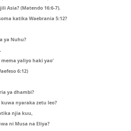
li Asia? (Matendo 16:6-7).
oma katika Waebrania 5:12?
a ya Nuhu?
.
u mema yaliyo haki yao’
aefeso 6:12)
ria ya dhambi?
 kuwa nyaraka zetu leo?
tika njia kuu,
uwa ni Musa na Eliya?