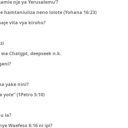
gamie nje ya Yerusalemu’?
e hamtaniuliza neno lolote (Yohana 16:23)
je vita vya kiroho?
zi
 wa Chatgpt, deepseek n.k.
gani?
a yake nini?
yote” (1Petro 5:10)
u la?
 Waefeso 6:16 ni ipi?