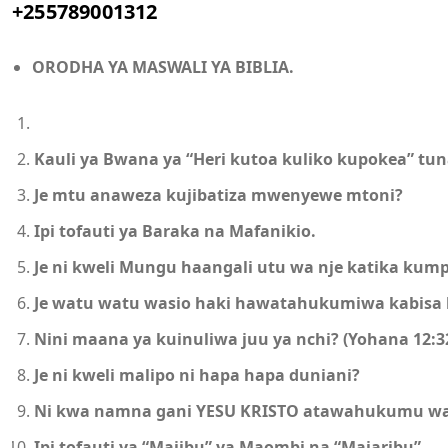
+255789001312
ORODHA YA MASWALI YA BIBLIA.
Kauli ya Bwana ya “Heri kutoa kuliko kupokea” tu
Je mtu anaweza kujibatiza mwenyewe mtoni?
Ipi tofauti ya Baraka na Mafanikio.
Je ni kweli Mungu haangali utu wa nje katika kum
Je watu watu wasio haki hawatahukumiwa kabisa k
Nini maana ya kuinuliwa juu ya nchi? (Yohana 12:32
Je ni kweli malipo ni hapa hapa duniani?
Ni kwa namna gani YESU KRISTO atawahukumu wal
Ipi tofauti ya “Majibu” ya Maombi na “Majaribu”.