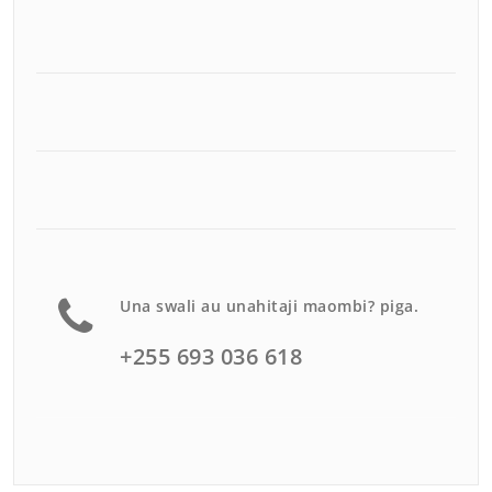
Una swali au unahitaji maombi? piga.
+255 693 036 618