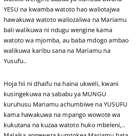
YESU na kwamba watoto hao waliotajwa
hawakuwa watoto waliozaliwa na Mariamu
bali walikuwa ni ndugu wengine kama
watoto wa mjomba, au baba mdogo ambao
walikuwa karibu sana na Mariamu na
Yusufu..
Hoja hii ni dhaifu na haina ukweli, kwani
kusingekuwa na sababu ya MUNGU
kuruhusu Mariamu achumbiwe na YUSUFU
kama hawakuwa na mpango wowote wa
kukutana na kuzaa watoto huko mbeleni,..
Malaika angeweza kumtokea Mariamu hata