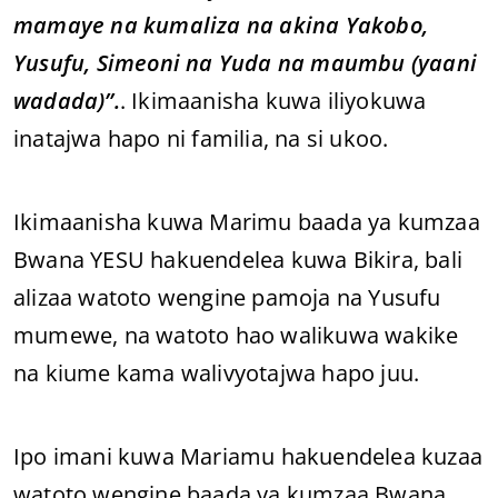
mamaye na kumaliza na akina Yakobo,
Yusufu, Simeoni na Yuda na maumbu (yaani
wadada)”.
. Ikimaanisha kuwa iliyokuwa
inatajwa hapo ni familia, na si ukoo.
Ikimaanisha kuwa Marimu baada ya kumzaa
Bwana YESU hakuendelea kuwa Bikira, bali
alizaa watoto wengine pamoja na Yusufu
mumewe, na watoto hao walikuwa wakike
na kiume kama walivyotajwa hapo juu.
Ipo imani kuwa Mariamu hakuendelea kuzaa
watoto wengine baada ya kumzaa Bwana