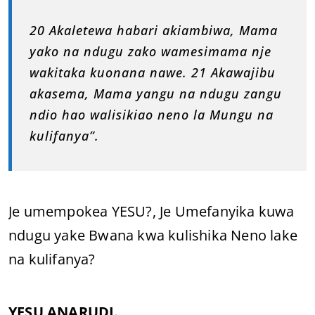
20 Akaletewa habari akiambiwa, Mama
yako na ndugu zako wamesimama nje
wakitaka kuonana nawe. 21 Akawajibu
akasema, Mama yangu na ndugu zangu
ndio hao walisikiao neno la Mungu na
kulifanya”.
Je umempokea YESU?, Je Umefanyika kuwa
ndugu yake Bwana kwa kulishika Neno lake
na kulifanya?
YESU ANARUDI.