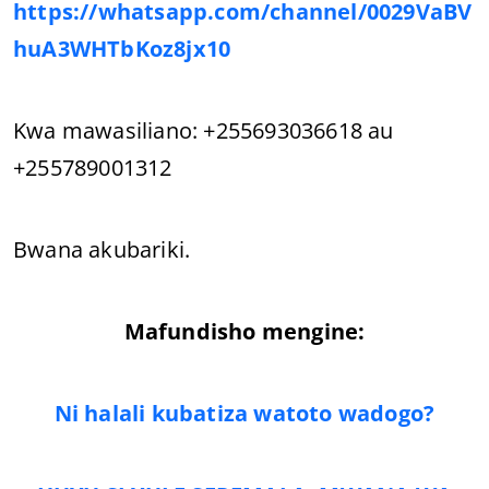
https://whatsapp.com/channel/0029VaBV
huA3WHTbKoz8jx10
Kwa mawasiliano: +255693036618 au
+255789001312
Bwana akubariki.
Mafundisho mengine:
Ni halali kubatiza watoto wadogo?