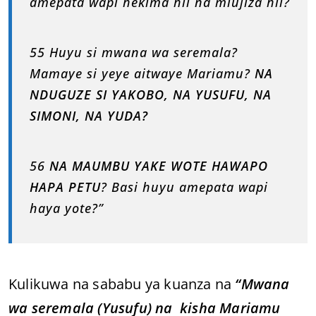
amepata wapi hekima hii na miujiza hii?
55 Huyu si mwana wa seremala?
Mamaye si yeye aitwaye Mariamu?
NA
NDUGUZE SI YAKOBO, NA YUSUFU, NA
SIMONI, NA YUDA?
56
NA MAUMBU YAKE WOTE HAWAPO
HAPA PETU
? Basi huyu amepata wapi
haya yote?”
Kulikuwa na sababu ya kuanza na
“Mwana
wa seremala (Yusufu) na kisha Mariamu