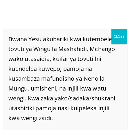
CLOSE
Bwana Yesu akubariki kwa kutembelea
tovuti ya Wingu la Mashahidi. Mchango
wako utasaidia, kuifanya tovuti hii
JE BIKIRA MARIAMU
kuendelea kuwepo, pamoja na
ALIKUFA?
kusambaza mafundisho ya Neno la
Mungu, umisheni, na injili kwa watu
Home
/
Home
/
JE BIKIRA MARIAMU ALIKUFA?
wengi. Kwa zaka yako/sadaka/shukrani
utashiriki pamoja nasi kuipeleka injili
kwa wengi zaidi.