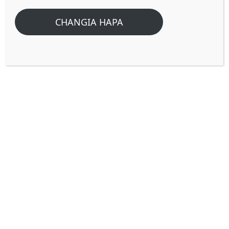
CHANGIA HAPA
Nini Maana ya kauli “atakatiliwa
mbali na watu wake”. (Walawi
7:27)
SWALI
: Kwanini sehemu kadha wa kadha
wana wa Israeli walipoonekana
wanakwenda kinyume na Torati hutumia
kauli ya