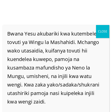
CLOSE
Bwana Yesu akubariki kwa kutembelea
tovuti ya Wingu la Mashahidi. Mchango
wako utasaidia, kuifanya tovuti hii
Title January 2025
kuendelea kuwepo, pamoja na
Home
kusambaza mafundisho ya Neno la
/
2025
/
January
Mungu, umisheni, na injili kwa watu
wengi. Kwa zaka yako/sadaka/shukrani
utashiriki pamoja nasi kuipeleka injili
kwa wengi zaidi.