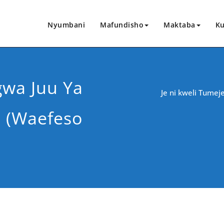
Nyumbani
Mafundisho
Maktaba
Ku
gwa Juu Ya
Je ni kweli Tume
 (Waefeso
CHANGIA HAPA