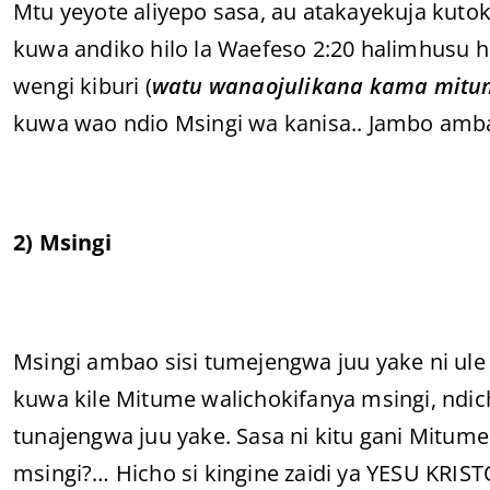
Mtu yeyote aliyepo sasa, au atakayekuja kuto
kuwa andiko hilo la Waefeso 2:20 halimhusu 
wengi kiburi (
watu wanaojulikana kama mitum
kuwa wao ndio Msingi wa kanisa.. Jambo ambal
2) Msingi
Msingi ambao sisi tumejengwa juu yake ni ul
kuwa kile Mitume walichokifanya msingi, ndic
tunajengwa juu yake. Sasa ni kitu gani Mitume
msingi?… Hicho si kingine zaidi ya YESU KRI