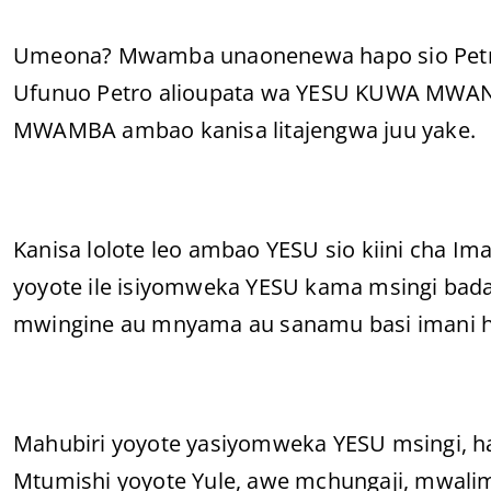
Umeona? Mwamba unaonenewa hapo sio Petro 
Ufunuo Petro alioupata wa YESU KUWA MW
MWAMBA ambao kanisa litajengwa juu yake.
Kanisa lolote leo ambao YESU sio kiini cha Imani
yoyote ile isiyomweka YESU kama msingi b
mwingine au mnyama au sanamu basi imani hi
Mahubiri yoyote yasiyomweka YESU msingi, ha
Mtumishi yoyote Yule, awe mchungaji, mwalim