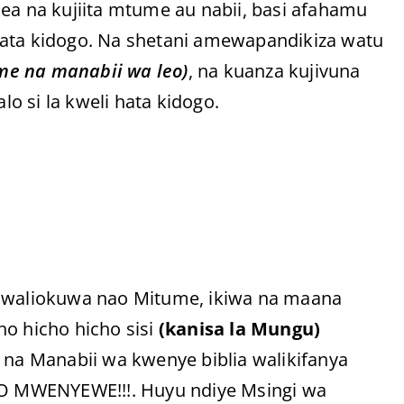
kea na kujiita mtume au nabii, basi afahamu
hata kidogo. Na shetani amewapandikiza watu
e na manabii wa leo)
, na kuanza kujivuna
o si la kweli hata kidogo.
e waliokuwa nao Mitume, ikiwa na maana
ho hicho hicho sisi
(kanisa la Mungu)
 na Manabii wa kwenye biblia walikifanya
STO MWENYEWE!!!. Huyu ndiye Msingi wa