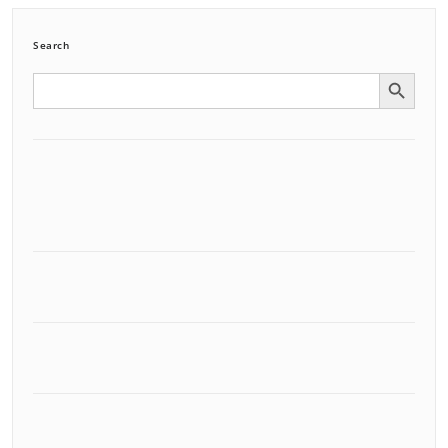
Search
Search Button
Search
for: