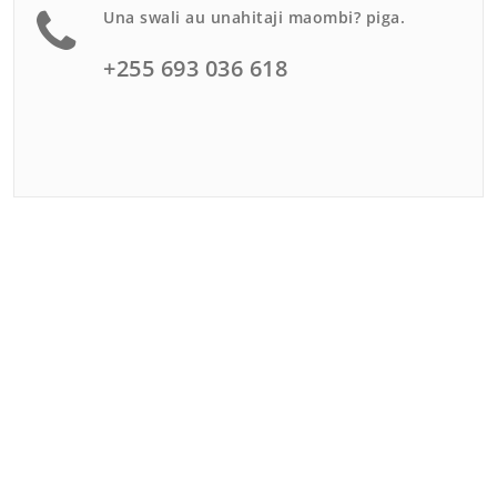
Una swali au unahitaji maombi? piga.
+255 693 036 618