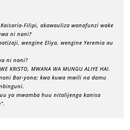
Kaisaria-Filipi, akawauliza wanafunzi wake
wa ni nani?
izaji, wengine Eliya, wengine Yeremia au
a ni nani?
DIWE KRISTO, MWANA WA MUNGU ALIYE HAI.
imoni Bar-yona; kwa kuwa mwili na damu
 mbinguni.
juu ya mwamba huu nitalijenga kanisa
”.