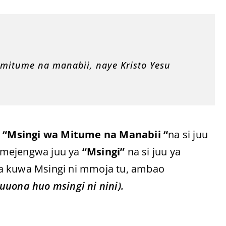
mitume na manabii, naye Kristo Yesu
“Msingi wa Mitume na Manabii “
na si juu
tumejengwa juu ya
“Msingi”
na si juu ya
na kuwa Msingi ni mmoja tu, ambao
uuona huo msingi ni nini).