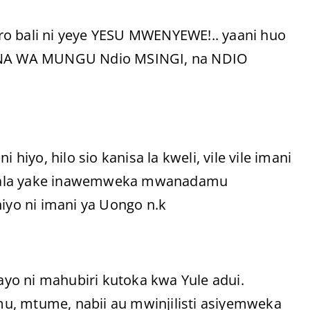
bali ni yeye YESU MWENYEWE!.. yaani huo
ANA WA MUNGU Ndio MSINGI, na NDIO
 hiyo, hilo sio kanisa la kweli, vile vile imani
adala yake inawemweka mwanadamu
yo ni imani ya Uongo n.k
yo ni mahubiri kutoka kwa Yule adui.
u, mtume, nabii au mwinjilisti asiyemweka