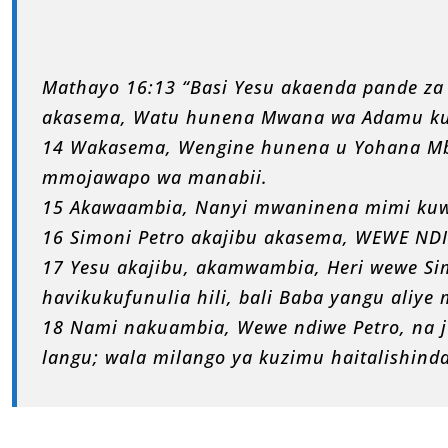
Mathayo 16:13 “Basi Yesu akaenda pande za 
akasema, Watu hunena Mwana wa Adamu ku
14 Wakasema, Wengine hunena u Yohana Mbat
mmojawapo wa manabii.
15 Akawaambia, Nanyi mwaninena mimi kuw
16 Simoni Petro akajibu akasema, WEWE N
17 Yesu akajibu, akamwambia, Heri wewe S
havikukufunulia hili, bali Baba yangu aliye
18 Nami nakuambia, Wewe ndiwe Petro, na 
langu; wala milango ya kuzimu haitalishinda