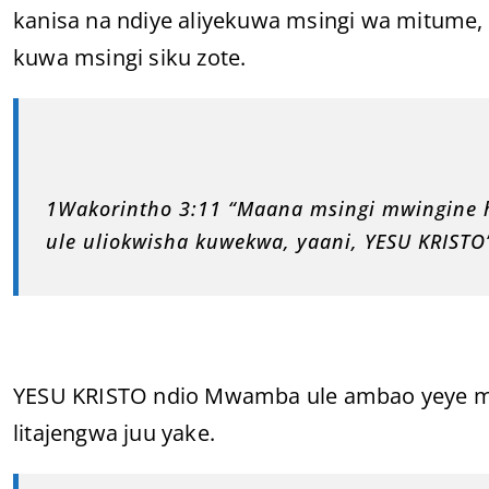
kanisa na ndiye aliyekuwa msingi wa mitume, 
kuwa msingi siku zote.
1Wakorintho 3:11 “Maana msingi mwingine 
ule uliokwisha kuwekwa, yaani, YESU KRISTO
YESU KRISTO ndio Mwamba ule ambao yeye m
litajengwa juu yake.