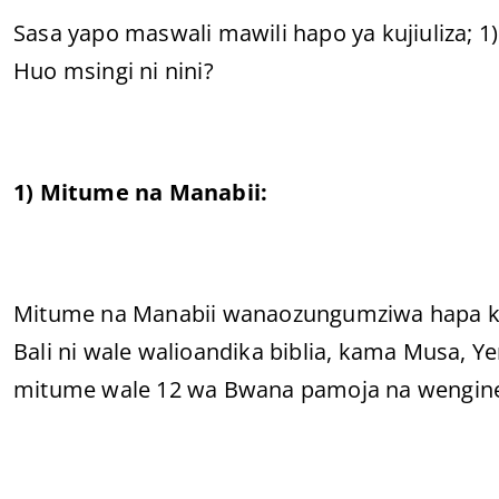
Sasa yapo maswali mawili hapo ya kujiuliza; 1
Huo msingi ni nini?
1) Mitume na Manabii:
Mitume na Manabii wanaozungumziwa hapa kat
Bali ni wale walioandika biblia, kama Musa, Yer
mitume wale 12 wa Bwana pamoja na wengine 