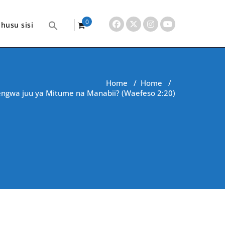
0
husu sisi
items
Home
/
Home
/
jengwa juu ya Mitume na Manabii? (Waefeso 2:20)