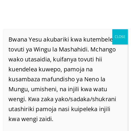
CLOSE
Bwana Yesu akubariki kwa kutembelea
tovuti ya Wingu la Mashahidi. Mchango
wako utasaidia, kuifanya tovuti hii
Title December 2023
kuendelea kuwepo, pamoja na
Home
kusambaza mafundisho ya Neno la
/
2023
/
December
Mungu, umisheni, na injili kwa watu
wengi. Kwa zaka yako/sadaka/shukrani
utashiriki pamoja nasi kuipeleka injili
kwa wengi zaidi.