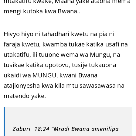
mtakatifu kwake, Maana yake ataona mema
mengi kutoka kwa Bwana..
Hivyo hiyo ni tahadhari kwetu na pia ni
faraja kwetu, kwamba tukae katika usafi na
utakatifu, ili tuuone wema wa Mungu, na
tusikae katika upotovu, tusije tukauona
ukaidi wa MUNGU, kwani Bwana
atajionyesha kwa kila mtu sawasawasa na
matendo yake.
Zaburi 18:24 “Mradi Bwana amenilipa