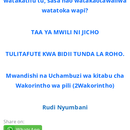
watakatifu tu, sasa hao watakaotawaliwa
watatoka wapi?
TAA YA MWILI NI JICHO
TULITAFUTE KWA BIDII TUNDA LA ROHO.
Mwandishi na Uchambuzi wa kitabu cha
Wakorintho wa pili (2Wakorintho)
Rudi Nyumbani
Share on:
WhatsApp