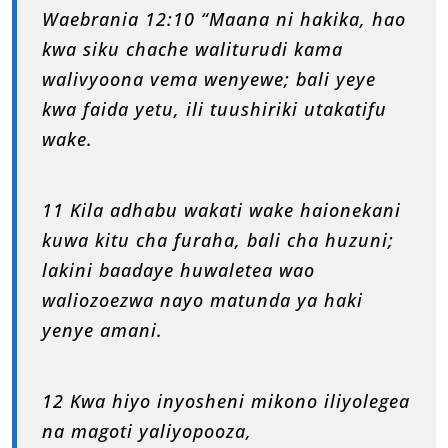
Waebrania 12:10 “Maana ni hakika, hao
kwa siku chache waliturudi kama
walivyoona vema wenyewe; bali yeye
kwa faida yetu, ili tuushiriki utakatifu
wake.
11 Kila adhabu wakati wake haionekani
kuwa kitu cha furaha, bali cha huzuni;
lakini baadaye huwaletea wao
waliozoezwa nayo matunda ya haki
yenye amani.
12 Kwa hiyo inyosheni mikono iliyolegea
na magoti yaliyopooza,