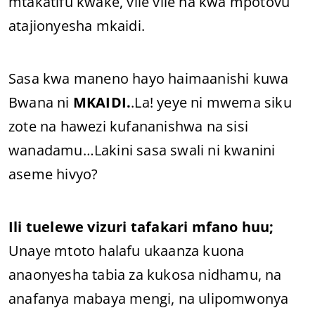
mtakatifu kwake, vile vile na kwa mpotovu
atajionyesha mkaidi.
Sasa kwa maneno hayo haimaanishi kuwa
Bwana ni
MKAIDI.
.La! yeye ni mwema siku
zote na hawezi kufananishwa na sisi
wanadamu…Lakini sasa swali ni kwanini
aseme hivyo?
Ili tuelewe vizuri tafakari mfano huu;
Unaye mtoto halafu ukaanza kuona
anaonyesha tabia za kukosa nidhamu, na
anafanya mabaya mengi, na ulipomwonya