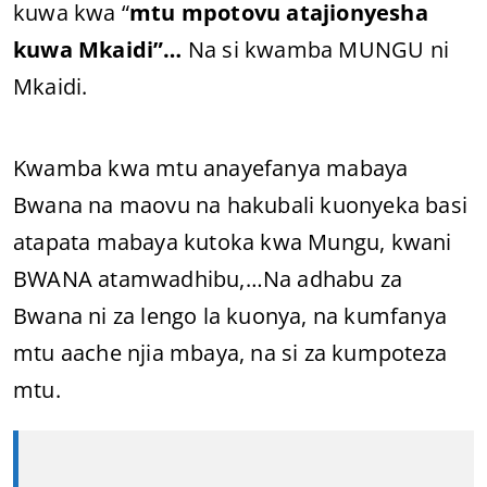
kuwa kwa “
mtu mpotovu atajionyesha
kuwa Mkaidi”…
Na si kwamba MUNGU ni
Mkaidi.
Kwamba kwa mtu anayefanya mabaya
Bwana na maovu na hakubali kuonyeka basi
atapata mabaya kutoka kwa Mungu, kwani
BWANA atamwadhibu,…Na adhabu za
Bwana ni za lengo la kuonya, na kumfanya
mtu aache njia mbaya, na si za kumpoteza
mtu.