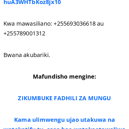
huA3WHTbKoz8jx10
Kwa mawasiliano: +255693036618 au
+255789001312
Bwana akubariki.
Mafundisho mengine:
ZIKUMBUKE FADHILI ZA MUNGU
Kama ulimwengu ujao utakuwa na