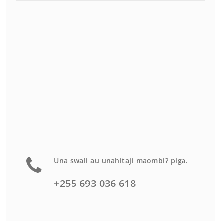
Una swali au unahitaji maombi? piga.
+255 693 036 618