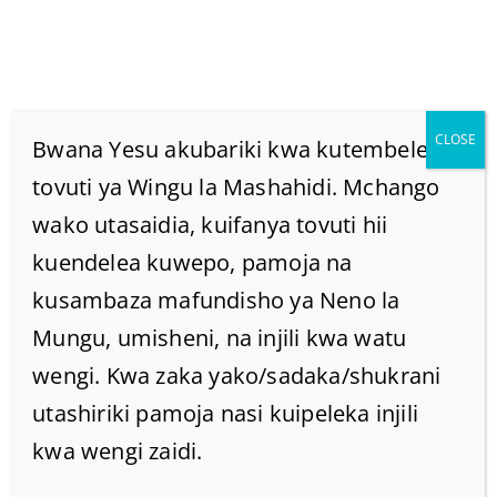
CLOSE
Bwana Yesu akubariki kwa kutembelea
tovuti ya Wingu la Mashahidi. Mchango
wako utasaidia, kuifanya tovuti hii
Elewa Maana Ya Mithali
kuendelea kuwepo, pamoja na
18:23 Maskini Hutumia
kusambaza mafundisho ya Neno la
Mungu, umisheni, na injili kwa watu
Maombi; Bali Tajiri
wengi. Kwa zaka yako/sadaka/shukrani
utashiriki pamoja nasi kuipeleka injili
Hujibu Kwa Ukali.
kwa wengi zaidi.