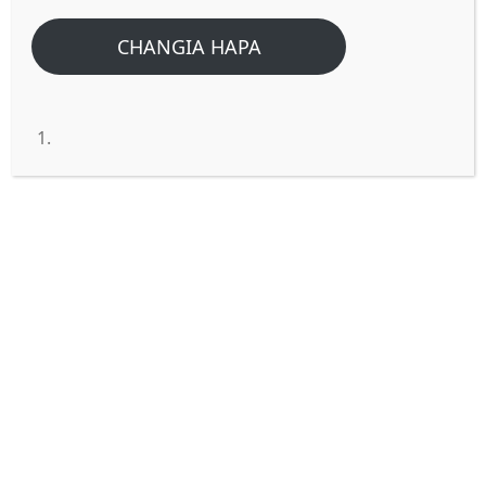
Home
/
Home
/
Elewa maana ya Mithali 18:23 Maskini hutumia
CHANGIA HAPA
maombi; Bali tajiri hujibu kwa ukali.