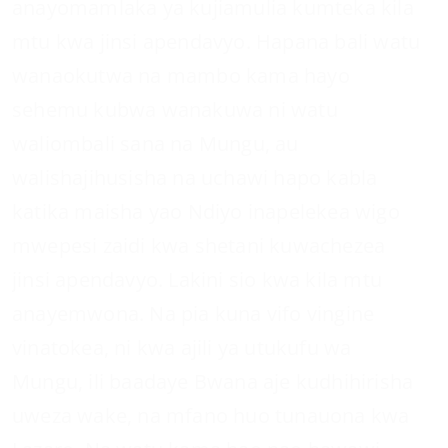
anayomamlaka ya kujiamulia kumteka kila
mtu kwa jinsi apendavyo. Hapana bali watu
wanaokutwa na mambo kama hayo
sehemu kubwa wanakuwa ni watu
waliombali sana na Mungu, au
walishajihusisha na uchawi hapo kabla
katika maisha yao Ndiyo inapelekea wigo
mwepesi zaidi kwa shetani kuwachezea
jinsi apendavyo. Lakini sio kwa kila mtu
anayemwona. Na pia kuna vifo vingine
vinatokea, ni kwa ajili ya utukufu wa
Mungu, ili baadaye Bwana aje kudhihirisha
uweza wake, na mfano huo tunauona kwa