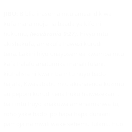
JIBU:
Biblia inasema mtu ameandikiwa
kufa mara moja na baada ya kifo ni
hukumu,
(waebrania 9:27)
. Hivyo mtu
akishakufa, amekufa hawezi kurudi
tena. Lakini hiyo unayosemea kwamba mtu
kafa halafu anatumika mahali fulani,
kiuhalisia ni kwamba mtu huyo bado
hajafa, Kwasababu mtu akishaenda kuzimu
au peponi kurudi tena huku haiwezekani .
bali mtu huyo anakuwa amehamishwa tu,
roho yake bado ipo hapa hapa duniani
pamoja na mwili wake sehemu fulani.. Huo