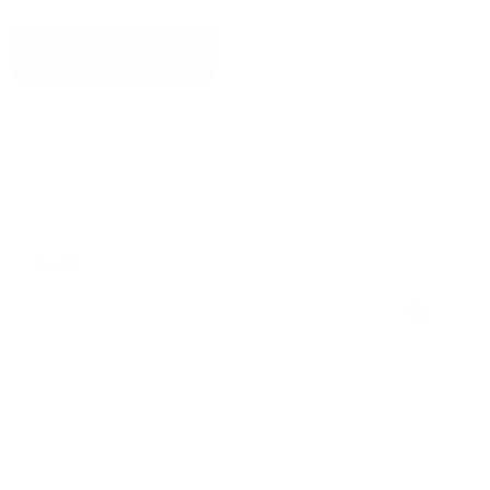
Search
Search Button
Search
for: