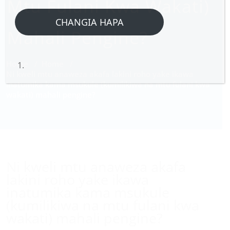
Mtu Fulani Kwa Wakati)
CHANGIA HAPA
Mahali Pengine?
Home
/
Home
/
Ni kweli mtu anaweza akafa lakini roho yake ikawa
inatumika kama msukule (kumilikiwa na mtu fulani kwa
wakati) mahali pengine?
Ni kweli mtu anaweza akafa
lakini roho yake ikawa
inatumika kama msukule
(kumilikiwa na mtu fulani kwa
wakati) mahali pengine?