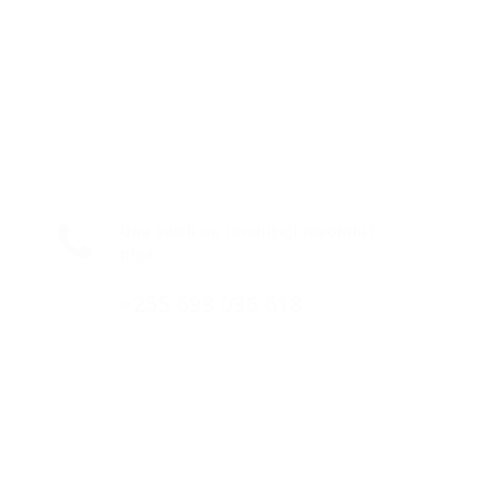
Una swali au unahitaji maombi?
piga.
+255 693 036 618