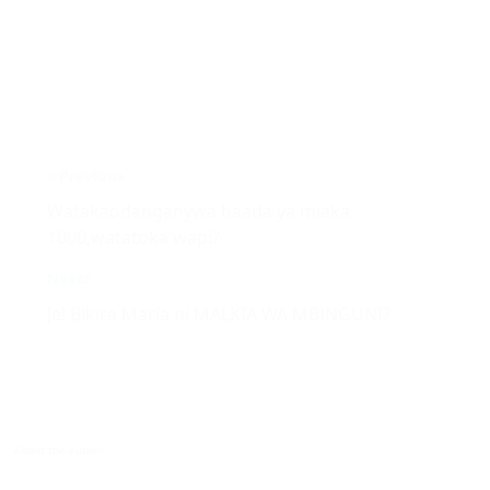
Post
Previous
navigation
Watakaodanganywa baada ya miaka
1000,watatoka wapi?
Next
Je! Bikira Maria ni MALKIA WA MBINGUNI?
About the author