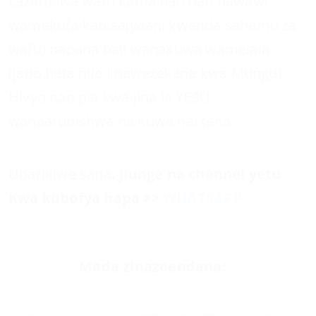
Lazaro. Na watu kama hao nao hawawi
wamekufa kabisa(yaani kwenda sehemu za
wafu) hapana bali wanakuwa wamelala
(japo hata hilo linawezekana kwa Mungu).
Hivyo nao pia kwa jina la YESU
wanaarudishwa na kuwa hai tena.
Ubarikiwe sana
. jiunge na channel yetu
Kwa kubofya hapa >>
WHATSAPP
Mada zinazoendana: