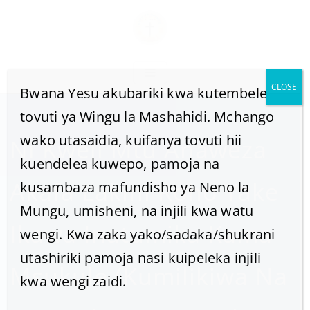
CLOSE
Bwana Yesu akubariki kwa kutembelea
tovuti ya Wingu la Mashahidi. Mchango
wako utasaidia, kuifanya tovuti hii
Ni Kweli Mtu Anaweza
kuendelea kuwepo, pamoja na
Akafa Lakini Roho Yake
kusambaza mafundisho ya Neno la
Mungu, umisheni, na injili kwa watu
Ikawa Inatumika Kama
wengi. Kwa zaka yako/sadaka/shukrani
utashiriki pamoja nasi kuipeleka injili
Msukule (kumilikiwa Na
kwa wengi zaidi.