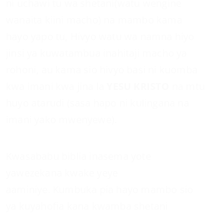
ni uchawi tu wa shetani(watu wengine
wanaita kiini macho) na mambo kama
hayo yapo tu, Hivyo watu wa namna hiyo
jinsi ya kuwatambua inahitaji macho ya
rohoni, au kama sio hivyo basi ni kuomba
kwa imani kwa jina la
YESU KRISTO
na mtu
huyo atarudi (sasa hapo ni kulingana na
imani yako mwenyewe).
Kwasababu biblia inasema yote
yawezekana kwake yeye
aaminiye. Kumbuka pia hayo mambo sio
ya kuyahofia kana kwamba shetani